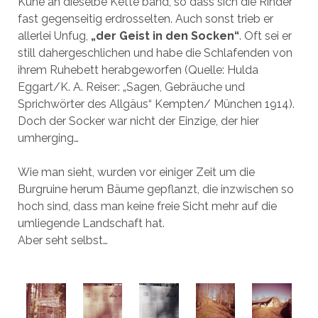
Kühe an dieselbe Kette band, so dass sich die Rinder
fast gegenseitig erdrosselten. Auch sonst trieb er
allerlei Unfug,
„der Geist in den Socken“
. Oft sei er
still dahergeschlichen und habe die Schlafenden von
ihrem Ruhebett herabgeworfen (Quelle: Hulda
Eggart/K. A. Reiser: „Sagen, Gebräuche und
Sprichwörter des Allgäus“ Kempten/ München 1914).
Doch der Socker war nicht der Einzige, der hier
umherging…
Wie man sieht, wurden vor einiger Zeit um die
Burgruine herum Bäume gepflanzt, die inzwischen so
hoch sind, dass man keine freie Sicht mehr auf die
umliegende Landschaft hat.
Aber seht selbst…