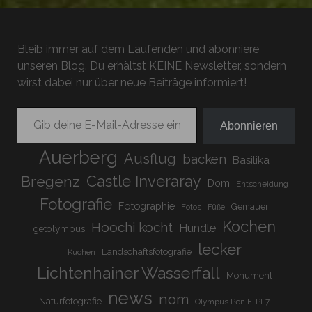
Bleib immer auf dem Laufenden und abonniere
unseren Blog. Du erhältst KEINE Newsletter, sondern
wirst dabei nur über neue Beiträge informiert!
Gib deine E-Mail-Adresse ein ...
Abonnieren
Auerberg
Ausflug
backen
Basilika
Bregenz
Castle Inveraray
Dom
Entscheidung
Fotografie
Fotographie
Gemäuer
Fotos
Füße
Kochen
Hoochi kocht
Hündle
getolympus
lecker
Landschaftsfotografie
Kuchen
Lichtenhainer Wasserfall
Monument
news
nom
Naturfotografie
Olympus Pen E-PL7