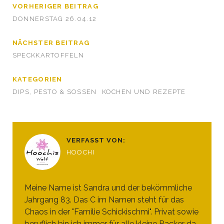
VORHERIGER BEITRAG
DONNERSTAG 26.04.12
NÄCHSTER BEITRAG
SPECKKARTOFFELN
KATEGORIEN
DIPS, PESTO & SOSSEN
KOCHEN UND REZEPTE
VERFASST VON:
HOOCHI
Meine Name ist Sandra und der bekömmliche
Jahrgang 83. Das C im Namen steht für das
Chaos in der "Familie Schickischmi". Privat sowie
beruflich bin ich immer für alle kleine Racker da.