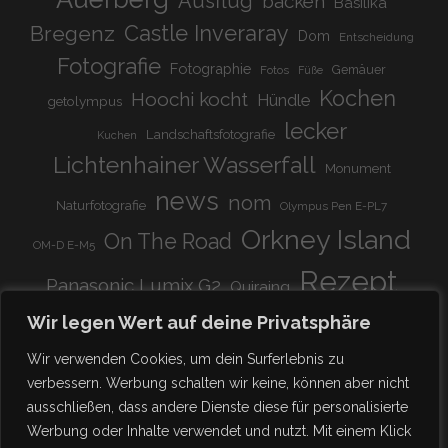
Ausflug
backen
Basilika
Bregenz
Castle Inveraray
Dom
Entscheidung
Fotografie
Fotographie
Gemäuer
Fotos
Füße
Kochen
Hoochi kocht
Hündle
getolympus
lecker
Landschaftsfotografie
Kuchen
Lichtenhainer Wasserfall
Monument
news
nom
Naturfotografie
Olympus Pen E-PL7
Orkney Island
On The Road
OM-D E-M5
Rezept
Panasonic Lumix G2
Quiraing
Rundreise
Scotland
schnell & einfach
Wir legen Wert auf deine Privatsphäre
Stadion
super lecker
Systemkamera
Tierpark
Wir verwenden Cookies, um dein Surferlebnis zu
Viadukt
weitnau
verbessern. Werbung schalten wir keine, können aber nicht
woooohoooo!!!!
vegetarisch
ausschließen, dass andere Dienste diese für personalisierte
zu Hause
♥
Werbung oder Inhalte verwendet und nutzt. Mit einem Klick