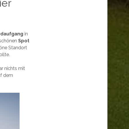
ier
ndaufgang
in
 schönen
Spot
höne Standort
llte.
r nichts mit
uf dem