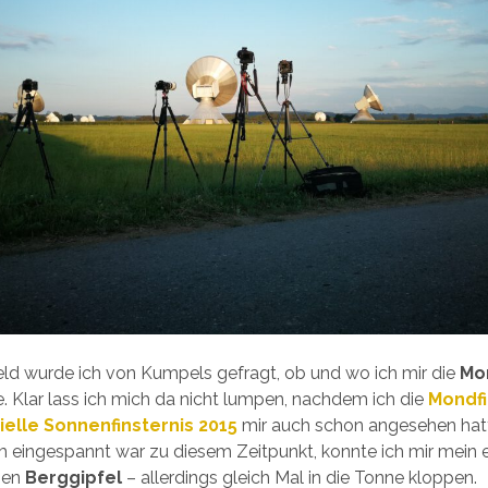
ld wurde ich von Kumpels gefragt, ob und wo ich mir die
Mo
 Klar lass ich mich da nicht lumpen, nachdem ich die
Mondfi
ielle Sonnenfinsternis 2015
mir auch schon angesehen hatt
m eingespannt war zu diesem Zeitpunkt, konnte ich mir mein e
nen
Berggipfel
– allerdings gleich Mal in die Tonne kloppen.