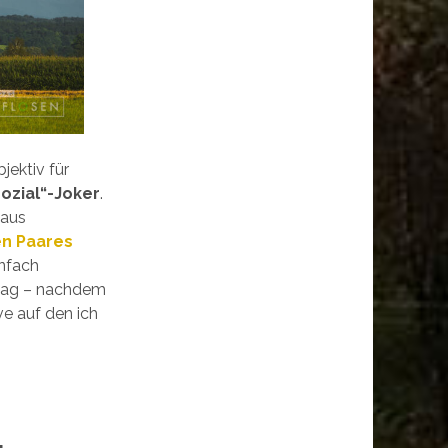
jektiv für
ozial“-Joker
.
k
aus
en Paares
infach
ag – nachdem
e auf den ich