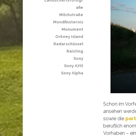
Landschaftsfotogr
afie
Milchstraße
Mondfinsternis
Monument
Orkney Island
Radarschüssel
Raisting
Sony
Sony A7III
Sony Alpha
Schon im Vorfe
ansehen werde.
sowie die
part
beruflich enor
Vorhaben – ei