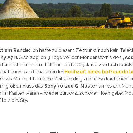
ct am Rande:
Ich hatte zu diesem Zeitpunkt noch kein Teleob
ny A7III
. Also zog ich 3 Tage vor der Mondfinsternis den
„Ass
leihe ich mir in dem Fall immer die Objektive von
Lichtblic
s hatte ich u.a. damals bei der
Hochzeit eines befreundet
eses Mal reichte mir die Zeit allerdings nicht. So kaufte ich e
im großen Fluss das
Sony 70-200 G-Master
um es am Mont
im Kasten waren – wieder zurückzuschicken. Kein geiler Mov
tolz bin. Sry.