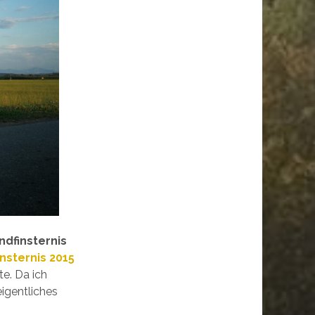
ndfinsternis
nsternis 2015
e. Da ich
igentliches