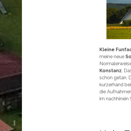
Kleine Funfa
meine neue
So
Normalerweise 
Konstanz
. Da
schon getan. Di
kurzerhand be
die Aufnahmen 
im nachhinein S