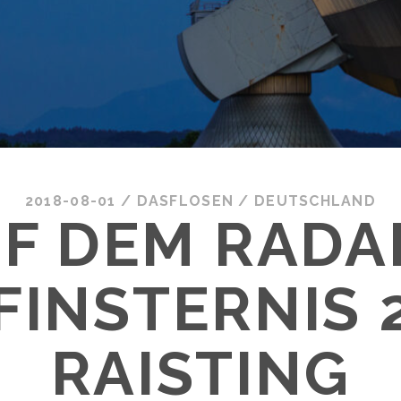
2018-08-01
/
DASFLOSEN
/
DEUTSCHLAND
F DEM RADA
INSTERNIS 2
RAISTING