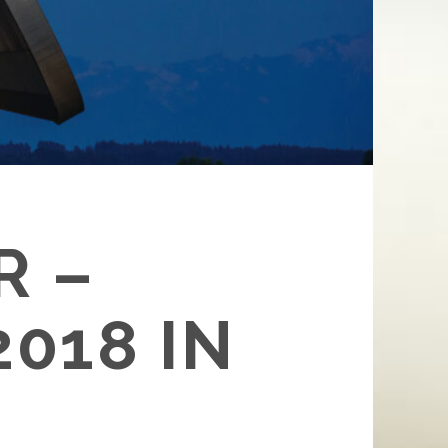
R –
018 IN