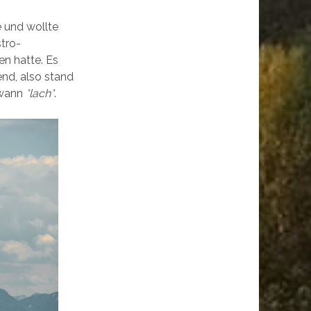
e und wollte
stro-
en hatte. Es
nd, also stand
dwann
*lach*
.