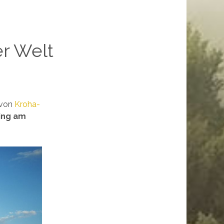
r Welt
von
Kroha-
ing am