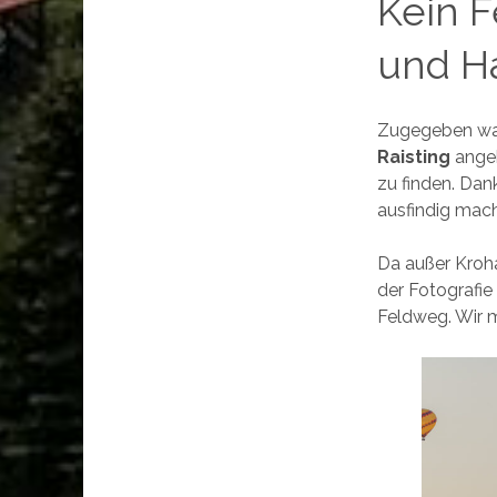
Kein F
und H
Zugegeben war
Raisting
ange
zu finden. Dan
ausfindig mac
Da außer Kroha
der Fotografie
Feldweg. Wir m