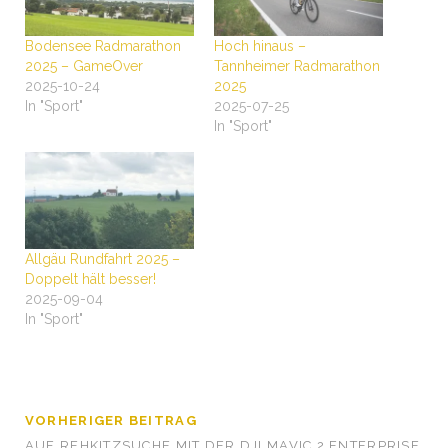
Bodensee Radmarathon
Hoch hinaus –
2025 – GameOver
Tannheimer Radmarathon
2025-10-24
2025
In "Sport"
2025-07-25
In "Sport"
Allgäu Rundfahrt 2025 –
Doppelt hält besser!
2025-09-04
In "Sport"
VORHERIGER BEITRAG
AUF REHKITZSUCHE MIT DER DJI MAVIC 2 ENTERPRISE