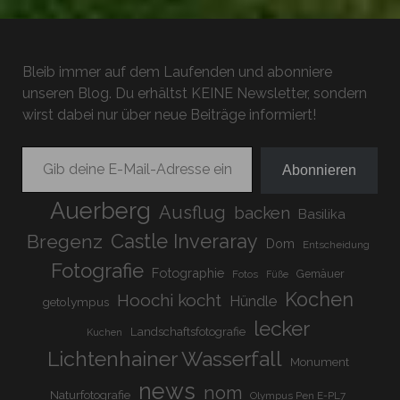
Bleib immer auf dem Laufenden und abonniere
unseren Blog. Du erhältst KEINE Newsletter, sondern
wirst dabei nur über neue Beiträge informiert!
Gib deine E-Mail-Adresse ein ...
Abonnieren
Auerberg
Ausflug
backen
Basilika
Bregenz
Castle Inveraray
Dom
Entscheidung
Fotografie
Fotographie
Gemäuer
Fotos
Füße
Kochen
Hoochi kocht
Hündle
getolympus
lecker
Landschaftsfotografie
Kuchen
Lichtenhainer Wasserfall
Monument
news
nom
Naturfotografie
Olympus Pen E-PL7