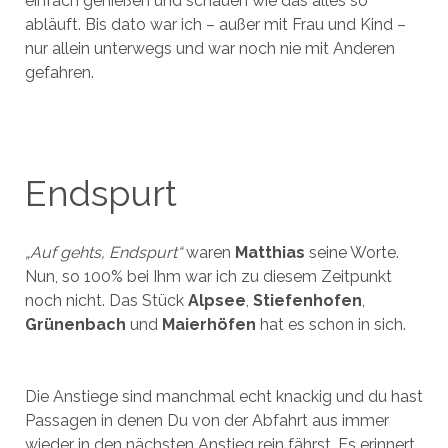
einfach genießen und schauen wie das alles so
abläuft. Bis dato war ich – außer mit Frau und Kind –
nur allein unterwegs und war noch nie mit Anderen
gefahren.
Endspurt
„Auf gehts, Endspurt“
waren
Matthias
seine Worte.
Nun, so 100% bei Ihm war ich zu diesem Zeitpunkt
noch nicht. Das Stück
Alpsee
,
Stiefenhofen
,
Grünenbach
und
Maierhöfen
hat es schon in sich.
Die Anstiege sind manchmal echt knackig und du hast
Passagen in denen Du von der Abfahrt aus immer
wieder in den nächsten Anstieg rein fährst. Es erinnert