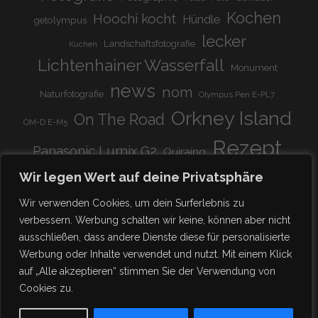
Kochen
Hoochi kocht
Hündle
getolympus
lecker
Landschaftsfotografie
Kuchen
Lichtenhainer Wasserfall
Monument
news
nom
Naturfotografie
Olympus Pen E-PL7
Orkney Island
On The Road
OM-D E-M5
Rezept
Panasonic Lumix G2
Quiraing
Rundreise
Scotland
schnell & einfach
Wir legen Wert auf deine Privatsphäre
Stadion
super lecker
Systemkamera
Tierpark
Wir verwenden Cookies, um dein Surferlebnis zu
Viadukt
weitnau
verbessern. Werbung schalten wir keine, können aber nicht
woooohoooo!!!!
vegetarisch
ausschließen, dass andere Dienste diese für personalisierte
zu Hause
♥
Werbung oder Inhalte verwendet und nutzt. Mit einem Klick
auf „Alle akzeptieren“ stimmen Sie der Verwendung von
Cookies zu.