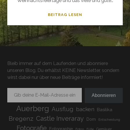
Weihnachtsfeiertage und das viele und gute…
WILLKOMMEN
BEITRAG LESEN
IN
DER
FAMILIE
Bleib immer auf dem Laufenden und abonniere
unseren Blog. Du erhältst KEINE Newsletter, sondern
wirst dabei nur über neue Beiträge informiert!
Gib deine E-Mail-Adresse ein ...
Abonnieren
Auerberg
Ausflug
backen
Basilika
Bregenz
Castle Inveraray
Dom
Entscheidung
Fotografie
Fotographie
Gemäuer
Fotos
Füße