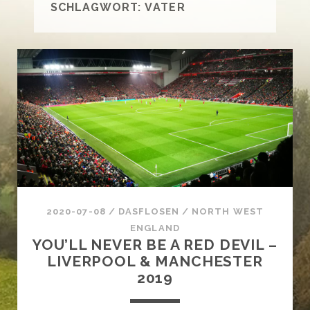
SCHLAGWORT:
VATER
2020-07-08
/
DASFLOSEN
/
NORTH WEST
ENGLAND
YOU’LL NEVER BE A RED DEVIL –
LIVERPOOL & MANCHESTER
2019