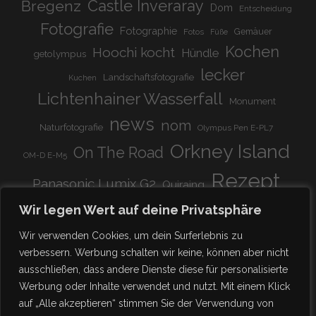
Bregenz
Castle Inveraray
Dom
Entscheidung
Fotografie
Fotographie
Gemäuer
Fotos
Füße
Kochen
Hoochi kocht
Hündle
getolympus
lecker
Landschaftsfotografie
Kuchen
Lichtenhainer Wasserfall
Monument
news
nom
Naturfotografie
Olympus Pen E-PL7
Orkney Island
On The Road
OM-D E-M5
Rezept
Panasonic Lumix G2
Quiraing
Rundreise
Scotland
schnell & einfach
Wir legen Wert auf deine Privatsphäre
Stadion
super lecker
Systemkamera
Tierpark
Wir verwenden Cookies, um dein Surferlebnis zu
Viadukt
weitnau
verbessern. Werbung schalten wir keine, können aber nicht
woooohoooo!!!!
vegetarisch
ausschließen, dass andere Dienste diese für personalisierte
zu Hause
♥
Werbung oder Inhalte verwendet und nutzt. Mit einem Klick
auf „Alle akzeptieren“ stimmen Sie der Verwendung von