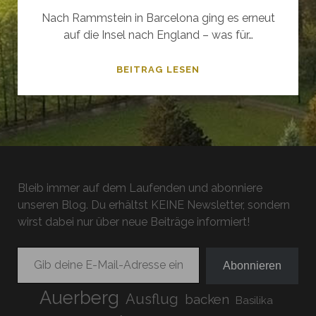
Nach Rammstein in Barcelona ging es erneut
auf die Insel nach England – was für…
YOU’LL
BEITRAG LESEN
NEVER
BE
A
RED
DEVIL
–
Bleib immer auf dem Laufenden und abonniere
LIVERPOOL
unseren Blog. Du erhältst KEINE Newsletter, sondern
&
wirst dabei nur über neue Beiträge informiert!
MANCHESTER
2019
Gib deine E-Mail-Adresse ein ...
Abonnieren
Auerberg
Ausflug
backen
Basilika