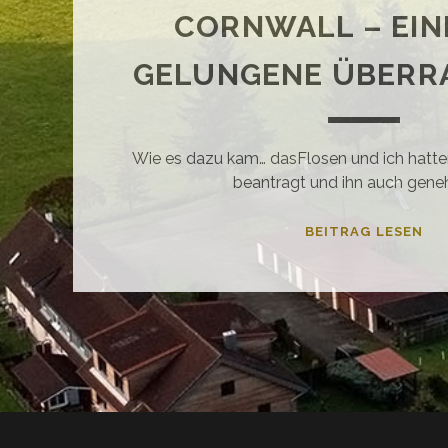
CORNWALL – EIN
GELUNGENE ÜBER
Wie es dazu kam… dasFlosen und ich hat
beantragt und ihn auch gene
CO
BEITRAG LESEN
–
EIN
SE
GE
ÜB