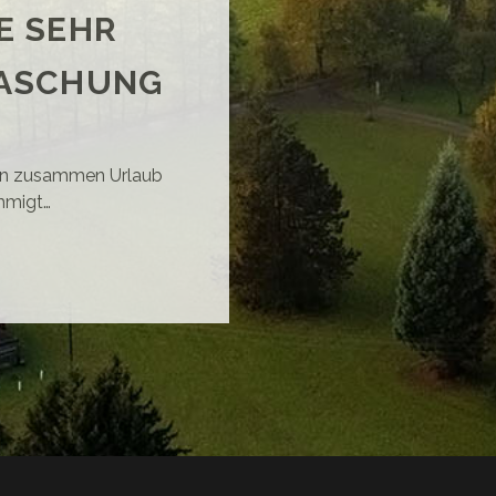
E SEHR
RASCHUNG
ten zusammen Urlaub
hmigt…
RNWALL
E
HR
LUNGENE
ERRASCHUNG