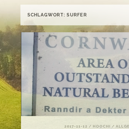
SCHLAGWORT:
SURFER
2017-11-12
/
HOOCHI
/
ALLG