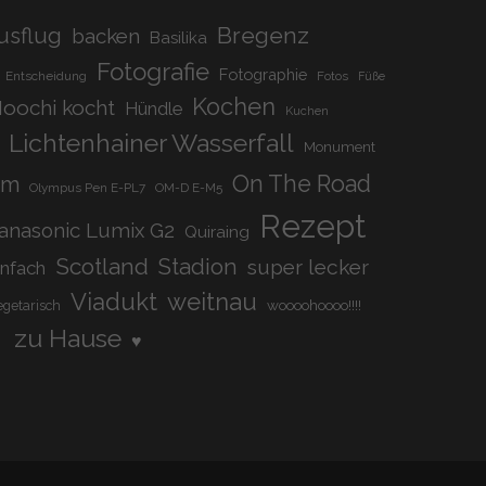
Bregenz
usflug
backen
Basilika
Fotografie
Fotographie
Entscheidung
Fotos
Füße
Kochen
oochi kocht
Hündle
Kuchen
Lichtenhainer Wasserfall
Monument
On The Road
om
Olympus Pen E-PL7
OM-D E-M5
Rezept
anasonic Lumix G2
Quiraing
Scotland
Stadion
super lecker
infach
Viadukt
weitnau
woooohoooo!!!!
egetarisch
zu Hause
♥