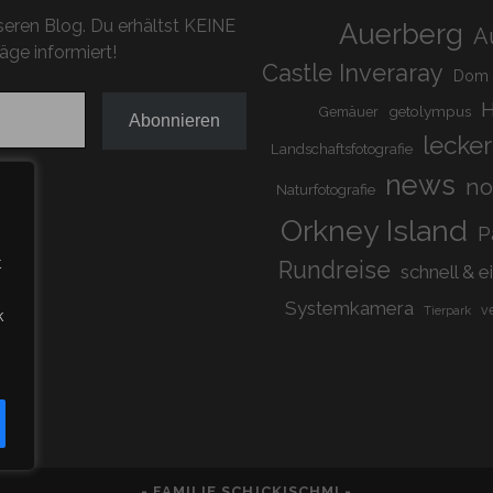
eren Blog. Du erhältst KEINE
Auerberg
A
äge informiert!
Castle Inveraray
Dom
H
getolympus
Gemäuer
Abonnieren
lecker
Landschaftsfotografie
news
n
Naturfotografie
Orkney Island
P
t
Rundreise
schnell & e
Systemkamera
v
Tierpark
k
- FAMILIE SCHICKISCHMI -