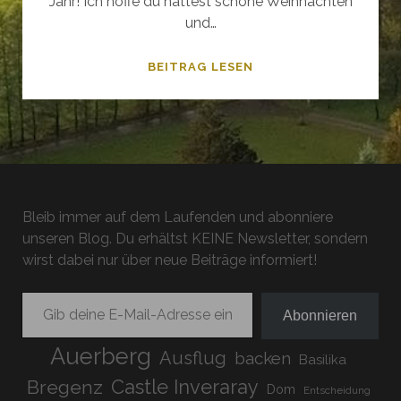
Jahr! Ich hoffe du hattest schöne Weihnachten
und…
+++
BEITRAG LESEN
BREAKING
NEWS
+++
DAS
LETZTE
HALBJAHR
Bleib immer auf dem Laufenden und abonniere
2017
unseren Blog. Du erhältst KEINE Newsletter, sondern
wirst dabei nur über neue Beiträge informiert!
Gib deine E-Mail-Adresse ein ...
Abonnieren
Auerberg
Ausflug
backen
Basilika
Bregenz
Castle Inveraray
Dom
Entscheidung