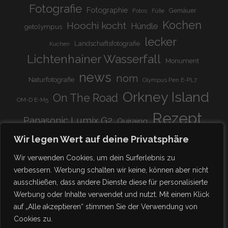
Fotografie
Fotographie
Gemäuer
Fotos
Füße
Kochen
Hoochi kocht
Hündle
getolympus
lecker
Landschaftsfotografie
Kuchen
Lichtenhainer Wasserfall
Monument
news
nom
Naturfotografie
Olympus Pen E-PL7
Orkney Island
On The Road
OM-D E-M5
Rezept
Panasonic Lumix G2
Quiraing
Rundreise
Scotland
schnell & einfach
Wir legen Wert auf deine Privatsphäre
Stadion
super lecker
Systemkamera
Tierpark
Wir verwenden Cookies, um dein Surferlebnis zu
Viadukt
weitnau
verbessern. Werbung schalten wir keine, können aber nicht
woooohoooo!!!!
vegetarisch
ausschließen, dass andere Dienste diese für personalisierte
zu Hause
♥
Werbung oder Inhalte verwendet und nutzt. Mit einem Klick
auf „Alle akzeptieren“ stimmen Sie der Verwendung von
Cookies zu.