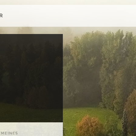
R
EMEINES