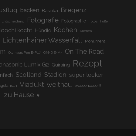
Bregenz
usflug
backen
Basilika
Fotografie
Fotographie
Entscheidung
Fotos
Füße
Kochen
oochi kocht
Hündle
Kuchen
Lichtenhainer Wasserfall
Monument
On The Road
om
Olympus Pen E-PL7
OM-D E-M5
Rezept
anasonic Lumix G2
Quiraing
Scotland
Stadion
super lecker
infach
Viadukt
weitnau
woooohoooo!!!!
egetarisch
zu Hause
♥