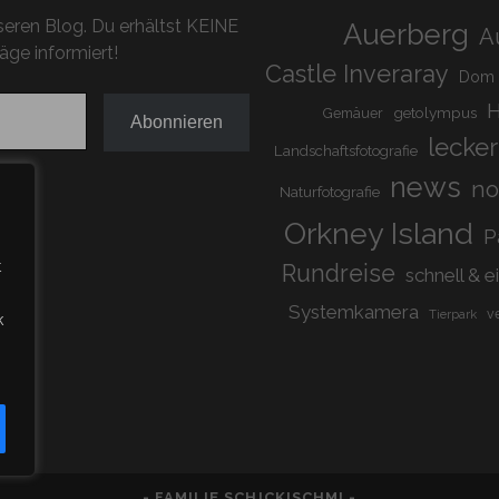
eren Blog. Du erhältst KEINE
Auerberg
A
äge informiert!
Castle Inveraray
Dom
H
getolympus
Gemäuer
Abonnieren
lecker
Landschaftsfotografie
news
n
Naturfotografie
Orkney Island
P
t
Rundreise
schnell & e
Systemkamera
v
Tierpark
k
- FAMILIE SCHICKISCHMI -