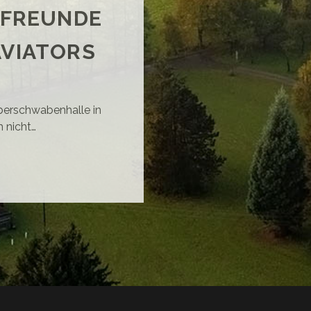
TFREUNDE
AVIATORS
Oberschwabenhalle in
h nicht…
E
UT:
ORTFREUNDE
ILLER
UNG
IATORS