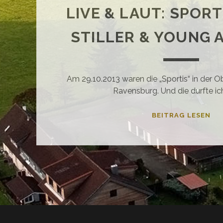
LIVE & LAUT: SPOR
STILLER & YOUNG 
Am 29.10.2013 waren die „Sportis“ in der 
Ravensburg. Und die durfte ic
LIV
BEITRAG LESEN
&
LA
SP
ST
&
YO
AV