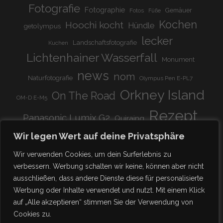
Fotografie
Fotographie
Gemäuer
Fotos
Füße
Kochen
Hoochi kocht
Hündle
getolympus
lecker
Landschaftsfotografie
Kuchen
Lichtenhainer Wasserfall
Monument
news
nom
Naturfotografie
Olympus Pen E-PL7
Orkney Island
On The Road
OM-D E-M5
Rezept
Panasonic Lumix G2
Quiraing
Rundreise
Scotland
schnell & einfach
Wir legen Wert auf deine Privatsphäre
Stadion
super lecker
Systemkamera
Tierpark
Wir verwenden Cookies, um dein Surferlebnis zu
Viadukt
weitnau
verbessern. Werbung schalten wir keine, können aber nicht
woooohoooo!!!!
vegetarisch
ausschließen, dass andere Dienste diese für personalisierte
zu Hause
♥
Werbung oder Inhalte verwendet und nutzt. Mit einem Klick
auf „Alle akzeptieren“ stimmen Sie der Verwendung von
Cookies zu.