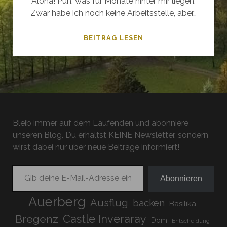
Aloha! Puh, was für Monate hinter mir liegen.
Zwar habe ich noch keine Arbeitsstelle, aber…
+++BREAKING
BEITRAG LESEN
NEWS+++NOVEMBER
UND
DEZEMBER+++
Bleib immer auf dem Laufenden und abonniere
unseren Blog. Du erhältst KEINE Newsletter, sondern
wirst dabei nur über neue Beiträge informiert!
Gib deine E-Mail-Adresse ein ...
Abonnieren
Auerberg
Ausflug
backen
Basilika
Bregenz
Castle Inveraray
Dom
Entscheidung