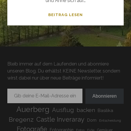
und Anne sich auf…
ES
BEITRAG LESEN
KANN
LOS
GEHEN!
Bleib immer auf dem Laufenden und abonniere
unseren Blog. Du erhältst KEINE Newsletter, sondern
wirst dabei nur über neue Beiträge informiert!
Gib deine E-Mail-Adresse ein ...
Abonnieren
Auerberg
Ausflug
backen
Basilika
Bregenz
Castle Inveraray
Dom
Entscheidung
Fotografie
Fotographie
Gemäuer
Fotos
Füße