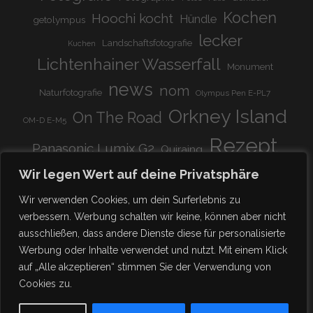
Kochen
Hoochi kocht
Hündle
getolympus
lecker
Landschaftsfotografie
Kuchen
Lichtenhainer Wasserfall
Monument
news
nom
Naturfotografie
Olympus Pen E-PL7
Orkney Island
On The Road
OM-D E-M5
Rezept
Panasonic Lumix G2
Quiraing
Rundreise
Scotland
schnell & einfach
Wir legen Wert auf deine Privatsphäre
Stadion
super lecker
Systemkamera
Tierpark
Wir verwenden Cookies, um dein Surferlebnis zu
Viadukt
weitnau
verbessern. Werbung schalten wir keine, können aber nicht
woooohoooo!!!!
vegetarisch
ausschließen, dass andere Dienste diese für personalisierte
zu Hause
♥
Werbung oder Inhalte verwendet und nutzt. Mit einem Klick
auf „Alle akzeptieren“ stimmen Sie der Verwendung von
Cookies zu.