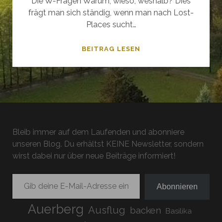
Die W-Fragen Warum, wieso, weshalb? Dies
frägt man sich ständig, wenn man nach Lost-
Places sucht…
LOST
BEITRAG LESEN
IN
SACHSEN
–
AUF
VERGESSENEN
PFADEN
Bleib immer auf dem Laufenden und abonniere
unseren Blog. Du erhältst KEINE Newsletter, sondern
wirst dabei nur über neue Beiträge informiert!
Gib deine E-Mail-Adresse ein ...
Abonnieren
Auerberg
Ausflug
backen
Basilika