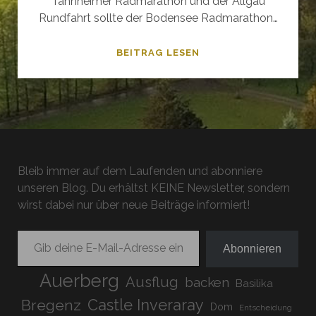
Tannheimer Radmarathon und der Allgäu
Rundfahrt sollte der Bodensee Radmarathon…
BODENSEE
BEITRAG LESEN
RADMARATHON
2025
–
GAMEOVER
Bleib immer auf dem Laufenden und abonniere
unseren Blog. Du erhältst KEINE Newsletter, sondern
wirst dabei nur über neue Beiträge informiert!
Gib deine E-Mail-Adresse ein ...
Abonnieren
Auerberg
Ausflug
backen
Basilika
Bregenz
Castle Inveraray
Dom
Entscheidung