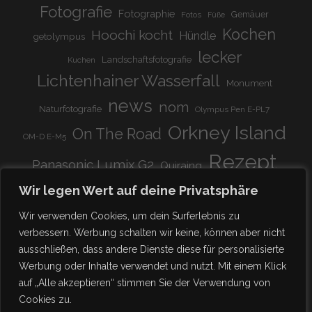
Fotografie
Fotographie
Gemäuer
Fotos
Füße
Kochen
Hoochi kocht
Hündle
getolympus
lecker
Landschaftsfotografie
Kuchen
Lichtenhainer Wasserfall
Monument
news
nom
Naturfotografie
Olympus Pen E-PL7
Orkney Island
On The Road
OM-D E-M5
Rezept
Panasonic Lumix G2
Quiraing
Rundreise
Scotland
schnell & einfach
Wir legen Wert auf deine Privatsphäre
Stadion
super lecker
Systemkamera
Tierpark
Wir verwenden Cookies, um dein Surferlebnis zu
Viadukt
weitnau
verbessern. Werbung schalten wir keine, können aber nicht
woooohoooo!!!!
vegetarisch
ausschließen, dass andere Dienste diese für personalisierte
zu Hause
♥
Werbung oder Inhalte verwendet und nutzt. Mit einem Klick
auf „Alle akzeptieren“ stimmen Sie der Verwendung von
Cookies zu.