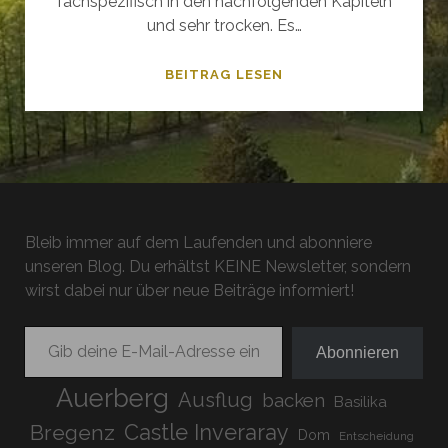
fachspezifisch in den nachfolgenden Kapiteln
und sehr trocken. Es…
KEIN
BEITRAG LESEN
GUTER
PROMPT
–
AI
INJECTIONS
Bleib immer auf dem Laufenden und abonniere
unseren Blog. Du erhältst KEINE Newsletter, sondern
wirst dabei nur über neue Beiträge informiert!
Gib deine E-Mail-Adresse ein ...
Abonnieren
Auerberg
Ausflug
backen
Basilika
Bregenz
Castle Inveraray
Dom
Entscheidung