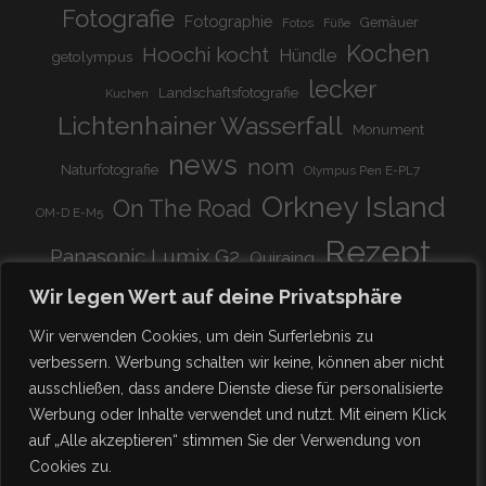
Fotografie
Fotographie
Gemäuer
Fotos
Füße
Kochen
Hoochi kocht
Hündle
getolympus
lecker
Landschaftsfotografie
Kuchen
Lichtenhainer Wasserfall
Monument
news
nom
Naturfotografie
Olympus Pen E-PL7
Orkney Island
On The Road
OM-D E-M5
Rezept
Panasonic Lumix G2
Quiraing
Rundreise
Scotland
schnell & einfach
Wir legen Wert auf deine Privatsphäre
Stadion
super lecker
Systemkamera
Tierpark
Wir verwenden Cookies, um dein Surferlebnis zu
Viadukt
weitnau
verbessern. Werbung schalten wir keine, können aber nicht
woooohoooo!!!!
vegetarisch
ausschließen, dass andere Dienste diese für personalisierte
zu Hause
♥
Werbung oder Inhalte verwendet und nutzt. Mit einem Klick
auf „Alle akzeptieren“ stimmen Sie der Verwendung von
Cookies zu.