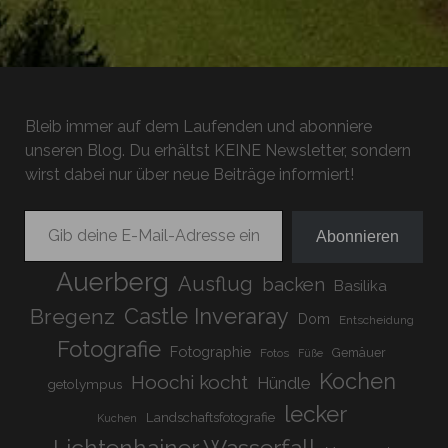
Bleib immer auf dem Laufenden und abonniere
unseren Blog. Du erhältst KEINE Newsletter, sondern
wirst dabei nur über neue Beiträge informiert!
Gib deine E-Mail-Adresse ein ...
Abonnieren
Auerberg
Ausflug
backen
Basilika
Bregenz
Castle Inveraray
Dom
Entscheidung
Fotografie
Fotographie
Gemäuer
Fotos
Füße
Kochen
Hoochi kocht
Hündle
getolympus
lecker
Landschaftsfotografie
Kuchen
Lichtenhainer Wasserfall