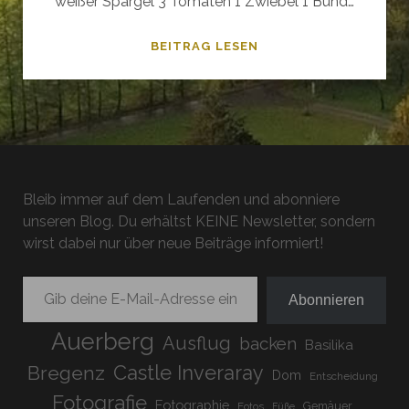
weißer Spargel 3 Tomaten 1 Zwiebel 1 Bund…
PARMESANSCHNITZEL
BEITRAG LESEN
MIT
SPARGEL
UND
SALSA
Bleib immer auf dem Laufenden und abonniere
unseren Blog. Du erhältst KEINE Newsletter, sondern
wirst dabei nur über neue Beiträge informiert!
Gib deine E-Mail-Adresse ein ...
Abonnieren
Auerberg
Ausflug
backen
Basilika
Bregenz
Castle Inveraray
Dom
Entscheidung
Fotografie
Fotographie
Gemäuer
Fotos
Füße