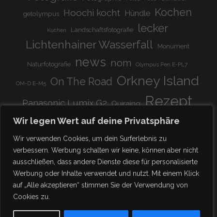
Kochen
Hoochi kocht
Hündle
getolympus
lecker
Landschaftsfotografie
Kuchen
Lichtenhainer Wasserfall
Monument
news
nom
Naturfotografie
Olympus Pen E-PL7
Orkney Island
On The Road
OM-D E-M5
Rezept
Panasonic Lumix G2
Quiraing
Rundreise
Scotland
schnell & einfach
Wir legen Wert auf deine Privatsphäre
Stadion
super lecker
Systemkamera
Tierpark
Wir verwenden Cookies, um dein Surferlebnis zu
Viadukt
weitnau
verbessern. Werbung schalten wir keine, können aber nicht
woooohoooo!!!!
vegetarisch
ausschließen, dass andere Dienste diese für personalisierte
zu Hause
♥
Werbung oder Inhalte verwendet und nutzt. Mit einem Klick
auf „Alle akzeptieren“ stimmen Sie der Verwendung von
Cookies zu.