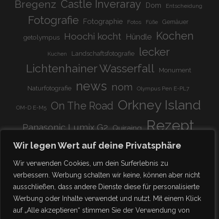
Bregenz
Castle Inveraray
Dom
Entscheidung
Fotografie
Fotographie
Gemäuer
Fotos
Füße
Kochen
Hoochi kocht
Hündle
getolympus
lecker
Landschaftsfotografie
Kuchen
Lichtenhainer Wasserfall
Monument
news
nom
Naturfotografie
Olympus Pen E-PL7
Orkney Island
On The Road
OM-D E-M5
Rezept
Panasonic Lumix G2
Quiraing
Rundreise
Scotland
schnell & einfach
Wir legen Wert auf deine Privatsphäre
Stadion
super lecker
Systemkamera
Tierpark
Wir verwenden Cookies, um dein Surferlebnis zu
Viadukt
weitnau
verbessern. Werbung schalten wir keine, können aber nicht
woooohoooo!!!!
vegetarisch
ausschließen, dass andere Dienste diese für personalisierte
zu Hause
♥
Werbung oder Inhalte verwendet und nutzt. Mit einem Klick
auf „Alle akzeptieren“ stimmen Sie der Verwendung von