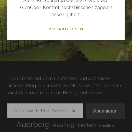
Auf H.P.’s Spuren Ja wie jetzt? Wo bleibt
GlenCoe? Kommt noch! Bisschen zappeln
lassen gehört…
EXPELLIARMUS
BEITRAG LESEN
–
DAS
GLENFINNAN
VIADUKT
&
CASTLE
Bleib immer auf dem Laufenden und abonniere
TIORAM
unseren Blog. Du erhältst KEINE Newsletter, sondern
wirst dabei nur über neue Beiträge informiert!
Gib deine E-Mail-Adresse ein ...
Abonnieren
Auerberg
Ausflug
backen
Basilika