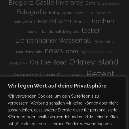
Bregenz
Castle Inveraray
Dom
Entscheidung
Fotografie
Fotographie
Gemäuer
Fotos
Füße
Kochen
Hoochi kocht
Hündle
getolympus
lecker
Landschaftsfotografie
Kuchen
Lichtenhainer Wasserfall
Monument
news
nom
Naturfotografie
Olympus Pen E-PL7
Orkney Island
On The Road
OM-D E-M5
Rezept
Panasonic Lumix G2
Quiraing
Rundreise
Scotland
schnell & einfach
Wir legen Wert auf deine Privatsphäre
Stadion
super lecker
Systemkamera
Tierpark
Wir verwenden Cookies, um dein Surferlebnis zu
Viadukt
weitnau
verbessern. Werbung schalten wir keine, können aber nicht
woooohoooo!!!!
vegetarisch
ausschließen, dass andere Dienste diese für personalisierte
zu Hause
♥
Werbung oder Inhalte verwendet und nutzt. Mit einem Klick
auf „Alle akzeptieren“ stimmen Sie der Verwendung von