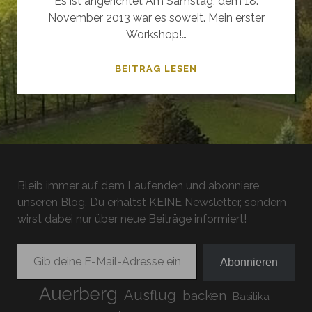
Es ist angerichtet Am Samstag, dem 18.
November 2013 war es soweit. Mein erster
Workshop!…
OBERLEHRER
BEITRAG LESEN
FLOSEN
–
MEIN
ERSTER
WORKSHOP
Bleib immer auf dem Laufenden und abonniere
unseren Blog. Du erhältst KEINE Newsletter, sondern
wirst dabei nur über neue Beiträge informiert!
Gib deine E-Mail-Adresse ein ...
Abonnieren
Auerberg
Ausflug
backen
Basilika