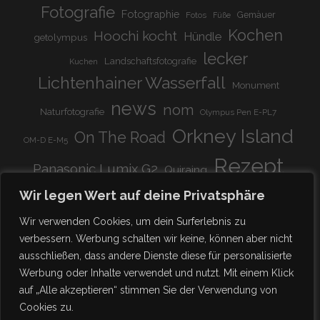
Fotografie
Fotographie
Gemäuer
Fotos
Füße
Kochen
Hoochi kocht
Hündle
getolympus
lecker
Landschaftsfotografie
Kuchen
Lichtenhainer Wasserfall
Monument
news
nom
Naturfotografie
Olympus Pen E-PL7
Orkney Island
On The Road
OM-D E-M5
Rezept
Panasonic Lumix G2
Quiraing
Rundreise
Scotland
schnell & einfach
Wir legen Wert auf deine Privatsphäre
Stadion
super lecker
Systemkamera
Tierpark
Wir verwenden Cookies, um dein Surferlebnis zu
Viadukt
weitnau
verbessern. Werbung schalten wir keine, können aber nicht
woooohoooo!!!!
vegetarisch
ausschließen, dass andere Dienste diese für personalisierte
zu Hause
♥
Werbung oder Inhalte verwendet und nutzt. Mit einem Klick
auf „Alle akzeptieren“ stimmen Sie der Verwendung von
Cookies zu.