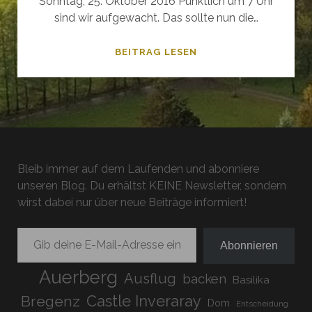
Sonntag, 25. Oktober 2016 Pünktlich um 7 Uhr
sind wir aufgewacht. Das sollte nun die…
MIT
BEITRAG LESEN
DEM
VW
–
BUS
DURCH
SCHOTTLAND
Bleib immer auf dem Laufenden und abonniere
#10
unseren Blog. Du erhältst KEINE Newsletter, sondern
wirst dabei nur über neue Beiträge informiert!
Gib deine E-Mail-Adresse ein ...
Abonnieren
Auerberg
Ausflug
backen
Basilika
Bregenz
Castle Inveraray
Dom
Entscheidung