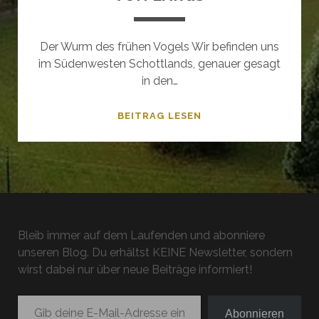
Der Wurm des frühen Vogels Wir befinden uns
im Südenwesten Schottlands, genauer gesagt
in den…
PENCIL
BEITRAG LESEN
POINT
–
DIE
SCHLACHT
VON
LARGS
Bleib immer auf dem Laufenden und abonniere
unseren Blog. Du erhältst KEINE Newsletter, sondern
wirst dabei nur über neue Beiträge informiert!
Gib deine E-Mail-Adresse ein ...
Abonnieren