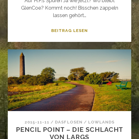
Auf H.P.’s Spuren Ja wie jetzt? Wo bleibt
GlenCoe? Kommt noch! Bisschen zappeln
lassen gehört…
EXPELLIARMUS
BEITRAG LESEN
–
DAS
GLENFINNAN
VIADUKT
&
CASTLE
TIORAM
2015-11-11
/
DASFLOSEN
/
LOWLANDS
PENCIL POINT – DIE SCHLACHT
VON LARGS