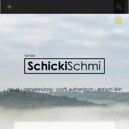
privat • gemeinnützig • 100% authentisch • einfach Wir!