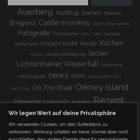
Auerberg
Ausflug
backen
Basilika
Bregenz
Castle Inveraray
Dom
Entscheidung
Fotografie
Fotographie
Gemäuer
Fotos
Füße
Kochen
Hoochi kocht
Hündle
getolympus
lecker
Landschaftsfotografie
Kuchen
Lichtenhainer Wasserfall
Monument
news
nom
Naturfotografie
Olympus Pen E-PL7
Orkney Island
On The Road
OM-D E-M5
Rezept
Panasonic Lumix G2
Quiraing
Rundreise
Scotland
schnell & einfach
Wir legen Wert auf deine Privatsphäre
Stadion
super lecker
Systemkamera
Tierpark
Wir verwenden Cookies, um dein Surferlebnis zu
Viadukt
weitnau
verbessern. Werbung schalten wir keine, können aber nicht
woooohoooo!!!!
vegetarisch
ausschließen, dass andere Dienste diese für personalisierte