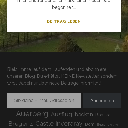
mich anstrengend. Ich habe einen neuen Job
begonnen.…
EIN
BEITRAG LESEN
KURZURLAUB
IN
OBERBAYERN
Bleib immer auf dem Laufenden und abonniere
unseren Blog. Du erhältst KEINE Newsletter, sondern
wirst dabei nur über neue Beiträge informiert!
Gib deine E-Mail-Adresse ein ...
Abonnieren
Auerberg
Ausflug
backen
Basilika
Bregenz
Castle Inveraray
Dom
Entscheidung