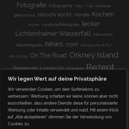
Fotografie
Fotographie
Gemäuer
Fotos
Füße
Kochen
Hoochi kocht
Hündle
getolympus
lecker
Landschaftsfotografie
Kuchen
Lichtenhainer Wasserfall
Monument
news
nom
Naturfotografie
Olympus Pen E-PL7
Orkney Island
On The Road
OM-D E-M5
Rezept
Panasonic Lumix G2
Quiraing
Rundreise
Scotland
schnell & einfach
Wir legen Wert auf deine Privatsphäre
Stadion
super lecker
Systemkamera
Tierpark
Wir verwenden Cookies, um dein Surferlebnis zu
Viadukt
weitnau
verbessern. Werbung schalten wir keine, können aber nicht
woooohoooo!!!!
vegetarisch
ausschließen, dass andere Dienste diese für personalisierte
zu Hause
♥
Werbung oder Inhalte verwendet und nutzt. Mit einem Klick
auf „Alle akzeptieren“ stimmen Sie der Verwendung von
Cookies zu.