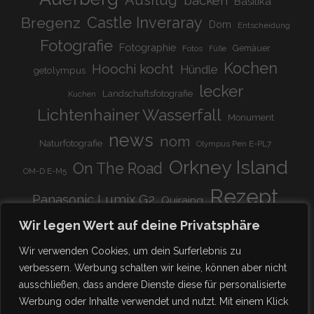
Ausflug
backen
Basilika
Bregenz
Castle Inveraray
Dom
Entscheidung
Fotografie
Fotographie
Gemäuer
Fotos
Füße
Kochen
Hoochi kocht
Hündle
getolympus
lecker
Landschaftsfotografie
Kuchen
Lichtenhainer Wasserfall
Monument
news
nom
Naturfotografie
Olympus Pen E-PL7
Orkney Island
On The Road
OM-D E-M5
Rezept
Panasonic Lumix G2
Quiraing
Rundreise
Scotland
schnell & einfach
Wir legen Wert auf deine Privatsphäre
Stadion
super lecker
Systemkamera
Tierpark
Wir verwenden Cookies, um dein Surferlebnis zu
Viadukt
weitnau
verbessern. Werbung schalten wir keine, können aber nicht
woooohoooo!!!!
vegetarisch
ausschließen, dass andere Dienste diese für personalisierte
zu Hause
♥
Werbung oder Inhalte verwendet und nutzt. Mit einem Klick