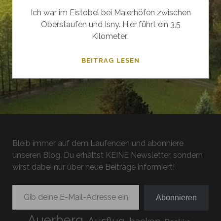
Ich war im Eistobel bei Maierhöfen zwischen
Oberstaufen und Isny. Hier führt ein 3,5
Kilometer…
EINEN
BEITRAG LESEN
KLEINEN
SPAZIERGANG
DURCH
DEN
EISTOBEL
BEI
Bleib immer auf dem Laufenden und abonniere
MAIERHÖFEN
unseren Blog. Du erhältst KEINE Newsletter, sondern
wirst dabei nur über neue Beiträge informiert!
Gib deine E-Mail-Adresse ein ...
Abonnieren
Auerberg