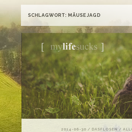
SCHLAGWORT:
MÄUSEJAGD
2014-06-30
/
DASFLOSEN
/
ALL