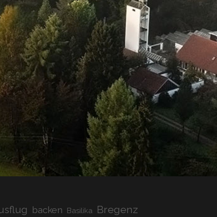
Bregenz
usflug
backen
Basilika