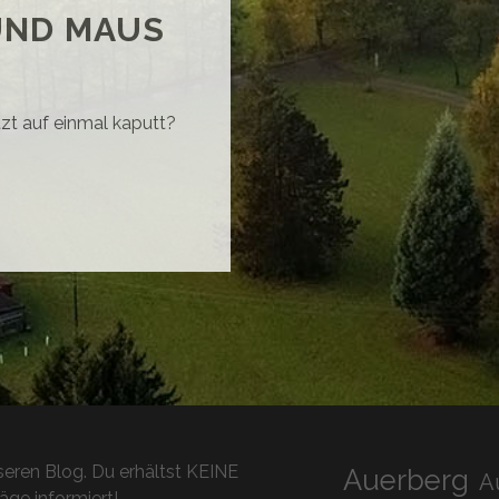
UND MAUS
etzt auf einmal kaputt?
NGSPIEL
TZ
D
US
eren Blog. Du erhältst KEINE
Auerberg
A
äge informiert!