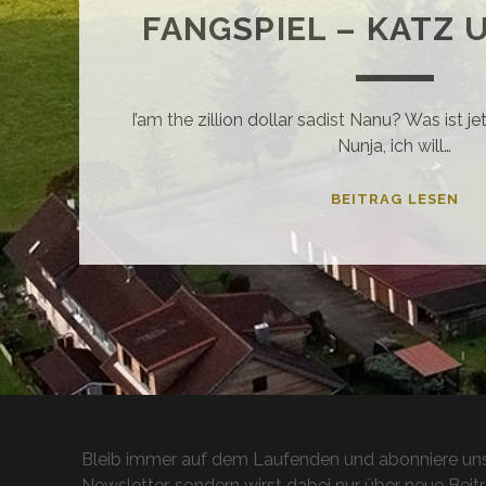
FANGSPIEL – KATZ 
I’am the zillion dollar sadist Nanu? Was ist j
Nunja, ich will…
FA
BEITRAG LESEN
–
KA
UN
MA
Bleib immer auf dem Laufenden und abonniere uns
Newsletter, sondern wirst dabei nur über neue Beitr