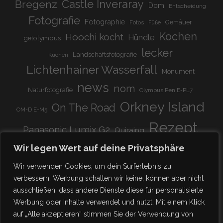
Bregenz
Castle Inveraray
Dom
Entscheidung
Fotografie
Fotographie
Gemäuer
Fotos
Füße
Kochen
Hoochi kocht
Hündle
getolympus
lecker
Landschaftsfotografie
Kuchen
Lichtenhainer Wasserfall
Monument
news
nom
Naturfotografie
Olympus Pen E-PL7
Orkney Island
On The Road
OM-D E-M5
Rezept
Panasonic Lumix G2
Quiraing
Rundreise
Scotland
schnell & einfach
Wir legen Wert auf deine Privatsphäre
Stadion
super lecker
Systemkamera
Tierpark
Wir verwenden Cookies, um dein Surferlebnis zu
Viadukt
weitnau
verbessern. Werbung schalten wir keine, können aber nicht
woooohoooo!!!!
vegetarisch
ausschließen, dass andere Dienste diese für personalisierte
zu Hause
♥
Werbung oder Inhalte verwendet und nutzt. Mit einem Klick
auf „Alle akzeptieren“ stimmen Sie der Verwendung von