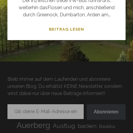
Der inzwischen treue VW-Bus führte uns,
weiterhin dasFlosen und mich, anschließend
durch Greenock, Dumbarton, Arden am…
LUSS
BEITRAG LESEN
–
ICH
MUSS
DRAUSSEN B
LEIBEN (
SCHOTTLAND)
Bleib immer auf dem Laufenden und abonniere
unseren Blog. Du erhältst KEINE Newsletter, sondern
wirst dabei nur über neue Beiträge informiert!
Gib deine E-Mail-Adresse ein ...
Abonnieren
Auerberg
Ausflug
backen
Basilika