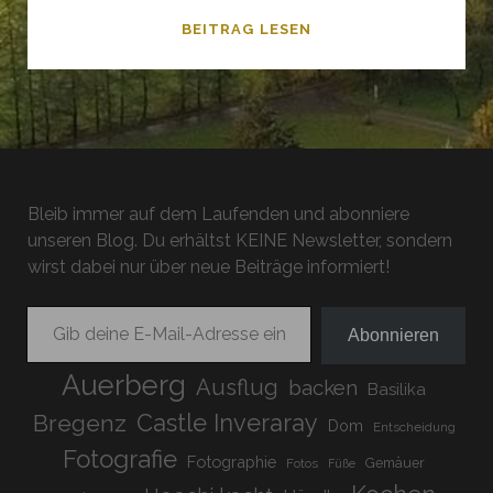
SAMSTAG
BEITRAG LESEN
24.03.12
Bleib immer auf dem Laufenden und abonniere
unseren Blog. Du erhältst KEINE Newsletter, sondern
wirst dabei nur über neue Beiträge informiert!
Gib deine E-Mail-Adresse ein ...
Abonnieren
Auerberg
Ausflug
backen
Basilika
Bregenz
Castle Inveraray
Dom
Entscheidung
Fotografie
Fotographie
Gemäuer
Fotos
Füße