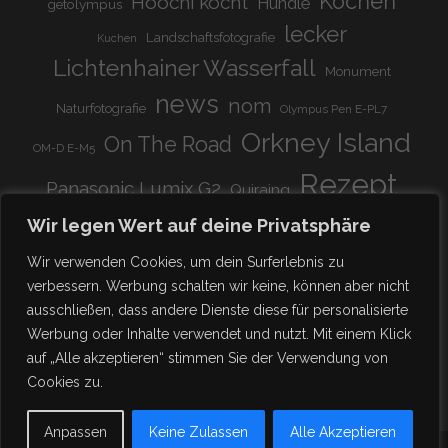
Kochen
Hoochi kocht
Hündle
getolympus
lecker
Landschaftsfotografie
Kuchen
Lichtenhainer Wasserfall
Monument
news
nom
Naturfotografie
Olympus Pen E-PL7
Orkney Island
On The Road
OM-D E-M5
Rezept
Panasonic Lumix G2
Quiraing
Rundreise
Scotland
schnell & einfach
Wir legen Wert auf deine Privatsphäre
Stadion
super lecker
Systemkamera
Tierpark
Wir verwenden Cookies, um dein Surferlebnis zu
Viadukt
weitnau
verbessern. Werbung schalten wir keine, können aber nicht
woooohoooo!!!!
vegetarisch
ausschließen, dass andere Dienste diese für personalisierte
zu Hause
♥
Werbung oder Inhalte verwendet und nutzt. Mit einem Klick
auf „Alle akzeptieren“ stimmen Sie der Verwendung von
Cookies zu.
Anpassen
Keine Zulassen
Alle Akzeptieren