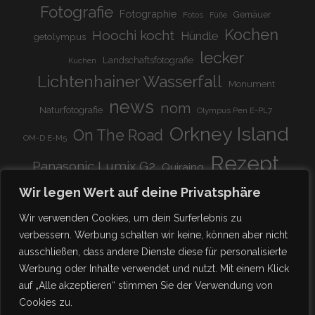
Fotografie
Fotographie
Gemäuer
Fotos
Füße
Kochen
Hoochi kocht
Hündle
getolympus
lecker
Landschaftsfotografie
Kuchen
Lichtenhainer Wasserfall
Monument
news
nom
Naturfotografie
Olympus Pen E-PL7
Orkney Island
On The Road
OM-D E-M5
Rezept
Panasonic Lumix G2
Quiraing
Rundreise
Scotland
schnell & einfach
Wir legen Wert auf deine Privatsphäre
Stadion
super lecker
Systemkamera
Tierpark
Wir verwenden Cookies, um dein Surferlebnis zu
Viadukt
weitnau
verbessern. Werbung schalten wir keine, können aber nicht
woooohoooo!!!!
vegetarisch
ausschließen, dass andere Dienste diese für personalisierte
zu Hause
♥
Werbung oder Inhalte verwendet und nutzt. Mit einem Klick
auf „Alle akzeptieren“ stimmen Sie der Verwendung von
Cookies zu.