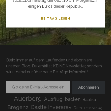
2018……Donnerstag der 08… …10 Uhr Morgens……in
einigen Büros dieser Republik…
WILDER
BEITRAG LESEN
WEIN
–
BARCELONA
2019
Bleib immer auf dem Laufenden und abonniere
unseren Blog. Du erhältst KEINE Newsletter, sondern
wirst dabei nur über neue Beiträge informiert!
Gib deine E-Mail-Adresse ein ...
Abonnieren
Auerberg
Ausflug
backen
Basilika
Bregenz
Castle Inveraray
Dom
Entscheidung