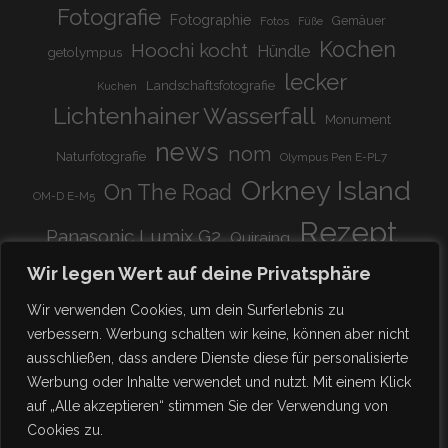
Fotografie
Fotographie
Gemäuer
Fotos
Füße
Kochen
Hoochi kocht
Hündle
getolympus
lecker
Landschaftsfotografie
Kuchen
Lichtenhainer Wasserfall
Monument
news
nom
Naturfotografie
Olympus Pen E-PL7
Orkney Island
On The Road
OM-D E-M5
Rezept
Panasonic Lumix G2
Quiraing
Rundreise
Scotland
schnell & einfach
Wir legen Wert auf deine Privatsphäre
Stadion
super lecker
Systemkamera
Tierpark
Wir verwenden Cookies, um dein Surferlebnis zu
Viadukt
weitnau
verbessern. Werbung schalten wir keine, können aber nicht
woooohoooo!!!!
vegetarisch
ausschließen, dass andere Dienste diese für personalisierte
zu Hause
♥
Werbung oder Inhalte verwendet und nutzt. Mit einem Klick
auf „Alle akzeptieren“ stimmen Sie der Verwendung von
Cookies zu.