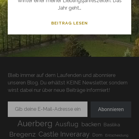
Winter einer meiner Lieblingsjahreszeiten. Das
Jahr geht…
GERATSER
BEITRAG LESEN
WASSERFÄLLE
Bleib immer auf dem Laufenden und abonniere
unseren Blog. Du erhältst KEINE Newsletter, sondern
wirst dabei nur über neue Beiträge informiert!
Gib deine E-Mail-Adresse ein ...
Abonnieren
Auerberg
Ausflug
backen
Basilika
Bregenz
Castle Inveraray
Dom
Entscheidung