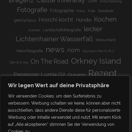
Bregenz
Castle Inveraray
Dom
Entscheidung
Fotografie
Fotographie
Gemäuer
Fotos
Füße
Kochen
Hoochi kocht
Hündle
getolympus
lecker
Landschaftsfotografie
Kuchen
Lichtenhainer Wasserfall
Monument
news
nom
Naturfotografie
Olympus Pen E-PL7
Orkney Island
On The Road
OM-D E-M5
Rezept
Panasonic Lumix G2
Quiraing
Rundreise
Scotland
schnell & einfach
Wir legen Wert auf deine Privatsphäre
Stadion
super lecker
Systemkamera
Tierpark
Wir verwenden Cookies, um dein Surferlebnis zu
Viadukt
weitnau
verbessern. Werbung schalten wir keine, können aber nicht
woooohoooo!!!!
vegetarisch
ausschließen, dass andere Dienste diese für personalisierte
zu Hause
♥
Werbung oder Inhalte verwendet und nutzt. Mit einem Klick
auf „Alle akzeptieren“ stimmen Sie der Verwendung von
Cookies zu.