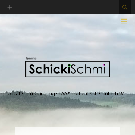
privat • gemeinnützig • 100% authentisch • einfach Wir!