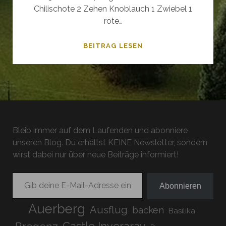
Chilischote 2 Zehen Knoblauch 1 Zwiebel 1
rote…
AFRICAN
BEITRAG LESEN
CHICKEN
Bleib immer auf dem Laufenden und abonniere
unseren Blog. Du erhältst KEINE Newsletter, sondern
wirst dabei nur über neue Beiträge informiert!
Gib deine E-Mail-Adresse ein ...
Abonnieren
Auerberg
Ausflug
backen
Basilika