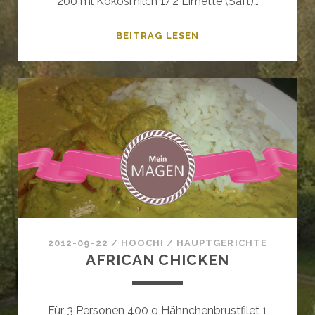
200 ml Kokosmilch 1/2 Limette (Saft)…
SATÉ-
BEITRAG LESEN
SPIESSE A
UF P
APAYASALAT
2012-09-22
/
HOOCHI
/
HAUPTGERICHTE
AFRICAN CHICKEN
Für 3 Personen 400 g Hähnchenbrustfilet 1