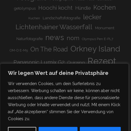
Kochen
Hoochi kocht
Hündle
getolympus
lecker
Landschaftsfotografie
Kuchen
Lichtenhainer Wasserfall
Monument
news
nom
Naturfotografie
Olympus Pen E-PL7
Orkney Island
On The Road
OM-D E-M5
Rezept
Panasonic Lumix G2
Quiraing
Rundreise
Scotland
schnell & einfach
Wir legen Wert auf deine Privatsphäre
Stadion
super lecker
Systemkamera
Tierpark
Wir verwenden Cookies, um dein Surferlebnis zu
Viadukt
weitnau
verbessern. Werbung schalten wir keine, können aber nicht
woooohoooo!!!!
vegetarisch
ausschließen, dass andere Dienste diese für personalisierte
zu Hause
♥
Werbung oder Inhalte verwendet und nutzt. Mit einem Klick
auf „Alle akzeptieren“ stimmen Sie der Verwendung von
Cookies zu.