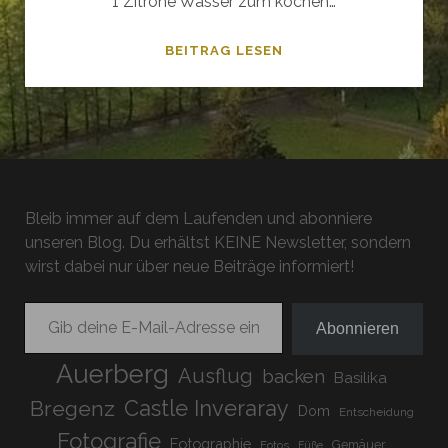
1 Zitrone Wasser zum kochen…
INGWER
BEITRAG LESEN
–
ZITRONEN
–
GRÜNTEE
Bleib immer auf dem Laufenden und abonniere
unseren Blog. Du erhältst KEINE Newsletter, sondern
wirst dabei nur über neue Beiträge informiert!
Gib deine E-Mail-Adresse ein ...
Abonnieren
Auerberg
Ausflug
backen
Basilika
Bregenz
Castle Inveraray
Dom
Entscheidung
Fotografie
Fotographie
Gemäuer
Fotos
Füße