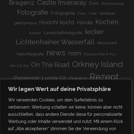
Bregenz
Castle Inveraray
Dom
Entscheidung
Fotografie
Fotographie
Gemäuer
Fotos
Füße
Kochen
Hoochi kocht
Hündle
getolympus
lecker
Landschaftsfotografie
Kuchen
Lichtenhainer Wasserfall
Monument
news
nom
Naturfotografie
Olympus Pen E-PL7
Orkney Island
On The Road
OM-D E-M5
Rezept
Panasonic Lumix G2
Quiraing
Rundreise
Scotland
schnell & einfach
Wir legen Wert auf deine Privatsphäre
Stadion
super lecker
Systemkamera
Tierpark
Wir verwenden Cookies, um dein Surferlebnis zu
Viadukt
weitnau
verbessern. Werbung schalten wir keine, können aber nicht
woooohoooo!!!!
vegetarisch
ausschließen, dass andere Dienste diese für personalisierte
zu Hause
♥
Werbung oder Inhalte verwendet und nutzt. Mit einem Klick
auf „Alle akzeptieren“ stimmen Sie der Verwendung von