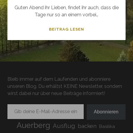
Guten Abend ihr Lieben, findet ihr auch, dass die
Tage nur so an einem vorbei…
+++BREAKING
BEITRAG LESEN
NEWS+++JULI
UND
AUGUST+++
Bleib immer auf dem Laufenden und abonniere
unseren Blog. Du erhältst KEINE Newsletter, sondern
wirst dabei nur über neue Beiträge informiert!
Gib deine E-Mail-Adresse ein ...
Abonnieren
Auerberg
Ausflug
backen
Basilika