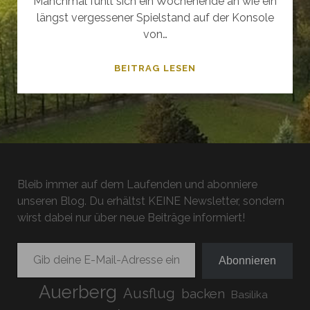
Manchmal fühlt sich ein Wochenende an wie ein
längst vergessener Spielstand auf der Konsole
von…
FORMEL
BEITRAG LESEN
1
IN
SPIELBERG
2021
–
BENZIN,
Bleib immer auf dem Laufenden und abonniere
GÄNSEHAUT
unseren Blog. Du erhältst KEINE Newsletter, sondern
UND
wirst dabei nur über neue Beiträge informiert!
POST-
CORONA-
Gib deine E-Mail-Adresse ein ...
REALITY
Abonnieren
Auerberg
Ausflug
backen
Basilika