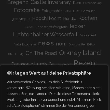
Bregenz
Castle Inveraray
Dom
Entscheidung
Fotografie
Fotographie
Gemäuer
Fotos
Füße
Kochen
Hoochi kocht
Hündle
getolympus
lecker
Landschaftsfotografie
Kuchen
Lichtenhainer Wasserfall
Monument
news
nom
Naturfotografie
Olympus Pen E-PL7
Orkney Island
On The Road
OM-D E-M5
Rezept
Panasonic Lumix G2
Quiraing
Rundreise
Scotland
schnell & einfach
Wir legen Wert auf deine Privatsphäre
Stadion
super lecker
Systemkamera
Tierpark
Wir verwenden Cookies, um dein Surferlebnis zu
Viadukt
weitnau
verbessern. Werbung schalten wir keine, können aber nicht
woooohoooo!!!!
vegetarisch
ausschließen, dass andere Dienste diese für personalisierte
zu Hause
♥
Werbung oder Inhalte verwendet und nutzt. Mit einem Klick
auf „Alle akzeptieren“ stimmen Sie der Verwendung von