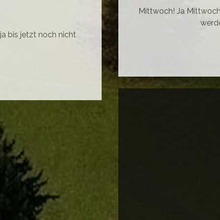
Mittwoch! Ja Mittwoch
werd
a bis jetzt noch nicht
MMER…
STIVALZEIT