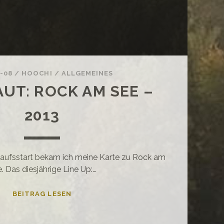
0-08
/
HOOCHI
/
ALLGEMEINES
AUT: ROCK AM SEE –
2013
kaufsstart bekam ich meine Karte zu Rock am
. Das diesjährige Line Up:…
LIVE
BEITRAG LESEN
&
LAUT: