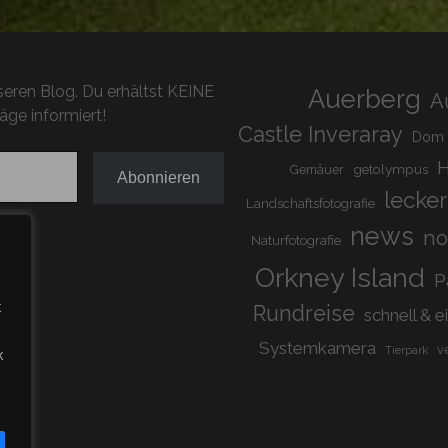
eren Blog. Du erhältst KEINE
Auerberg
A
äge informiert!
Castle Inveraray
Dom
H
getolympus
Gemäuer
Abonnieren
lecker
Landschaftsfotografie
news
n
Naturfotografie
Orkney Island
P
t
Rundreise
schnell & e
Systemkamera
v
Tierpark
k