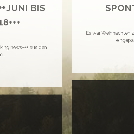
+JUNI BIS
SPON
8+++
Es war Weihnachten 20
eingepa
eaking news+++ aus den
m…
+BREAKING
WS+++JUNI
PTEMBER
8+++