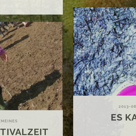
UT:
UTHSIDE
STIVAL
3
2013-0
ES K
EMEINES
TIVALZEIT