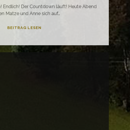
! Endlich! Der Countdown läuft! Heute Abend
en Matze und Anne sich auf…
ES
BEITRAG LESEN
KANN
LOS
GEHEN!