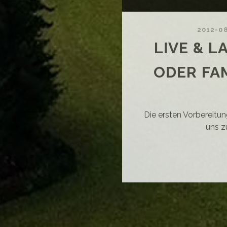
2012-0
LIVE & L
ODER FAM
Die ersten Vorbereitu
uns z