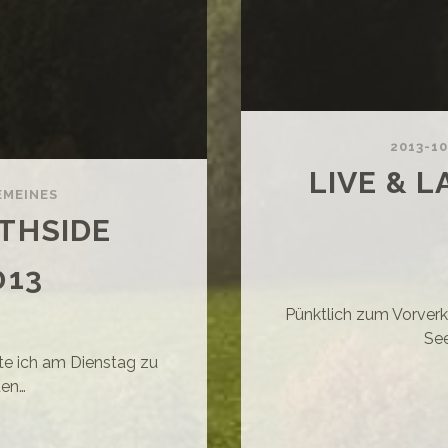
2013-1
LIVE & L
EMEINES
UTHSIDE
013
Pünktlich zum Vorver
See
nte ich am Dienstag zu
ten…
E