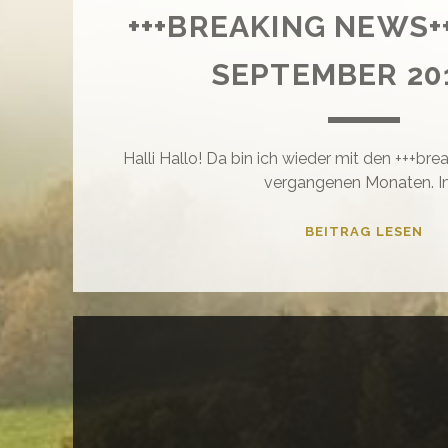
+++BREAKING NEWS++
SEPTEMBER 201
Halli Hallo! Da bin ich wieder mit den +++br
vergangenen Monaten. I
++
BEITRAG LESEN
NE
BIS
SE
201