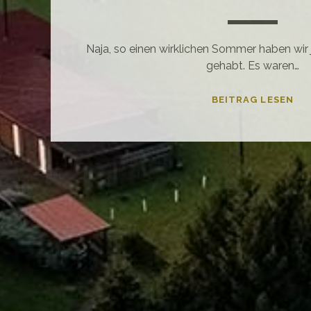
Naja, so einen wirklichen Sommer haben wir j
gehabt. Es waren…
ES
BEITRAG LESEN
IST
SO
FE