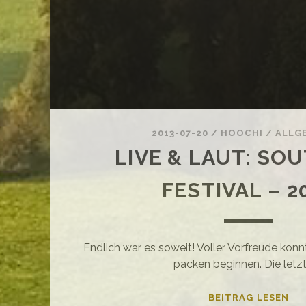
2013-07-20
/
HOOCHI
/
ALLG
LIVE & LAUT: SO
FESTIVAL – 2
Endlich war es soweit! Voller Vorfreude kon
packen beginnen. Die letz
LIV
BEITRAG LESEN