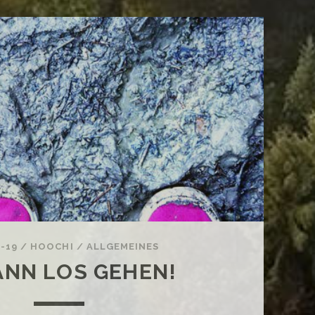
ROCK
AM
SEE
–
2013
6-19
/
HOOCHI
/
ALLGEMEINES
ANN LOS GEHEN!