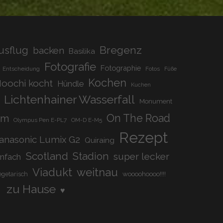
–
2012
Bregenz
usflug
backen
Basilika
Fotografie
Fotographie
Entscheidung
Fotos
Füße
Kochen
oochi kocht
Hündle
Kuchen
Lichtenhainer Wasserfall
Monument
On The Road
om
Olympus Pen E-PL7
OM-D E-M5
Rezept
anasonic Lumix G2
Quiraing
Scotland
Stadion
super lecker
infach
Viadukt
weitnau
woooohoooo!!!!
egetarisch
zu Hause
♥