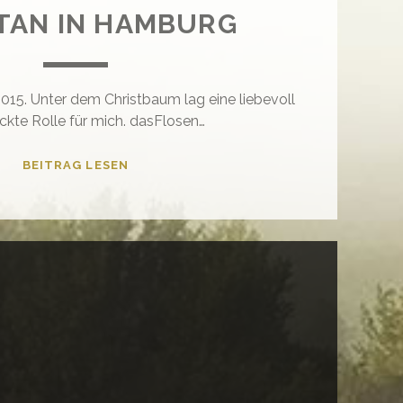
TAN IN HAMBURG
15. Unter dem Christbaum lag eine liebevoll
ckte Rolle für mich. dasFlosen…
SPONTAN
BEITRAG LESEN
IN
HAMBURG