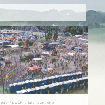
-28
/
HOOCHI
/
DEUTSCHLAND