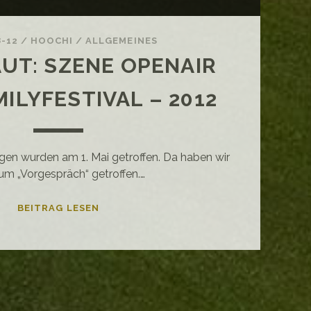
8-12
/
HOOCHI
/
ALLGEMEINES
AUT: SZENE OPENAIR
ILYFESTIVAL – 2012
ngen wurden am 1. Mai getroffen. Da haben wir
um „Vorgespräch“ getroffen.…
LIVE
BEITRAG LESEN
&
LAUT:
SZENE
OPENAIR
ODER
FAMILYFESTIVAL