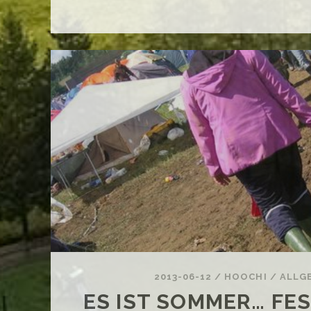
&
LA
SO
FE
–
201
2013-06-12
/
HOOCHI
/
ALLG
ES IST SOMMER… FES