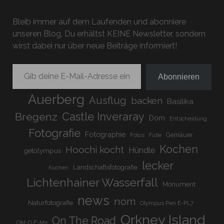
08.
Bleib immer auf dem Laufenden und abonniere
SEPTEMBER
unseren Blog. Du erhältst KEINE Newsletter, sondern
2013
wirst dabei nur über neue Beiträge informiert!
Gib deine E-Mail-Adresse ein ...
Abonnieren
Auerberg
Ausflug
backen
Basilika
Bregenz
Castle Inveraray
Dom
Entscheidung
Fotografie
Fotographie
Gemäuer
Fotos
Füße
Kochen
Hoochi kocht
Hündle
getolympus
lecker
Landschaftsfotografie
Kuchen
Lichtenhainer Wasserfall
Monument
news
nom
Naturfotografie
Olympus Pen E-PL7
Orkney Island
On The Road
OM-D E-M5