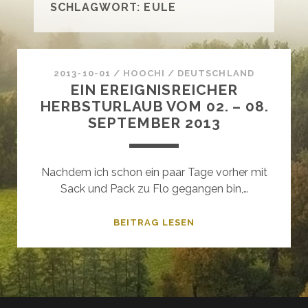
SCHLAGWORT:
EULE
2013-10-01
/
HOOCHI
/
DEUTSCHLAND
EIN EREIGNISREICHER
HERBSTURLAUB VOM 02. – 08.
SEPTEMBER 2013
Nachdem ich schon ein paar Tage vorher mit
Sack und Pack zu Flo gegangen bin,…
EIN
BEITRAG LESEN
EREIGNISREICHER
HERBSTURLAUB
VOM
02.
–