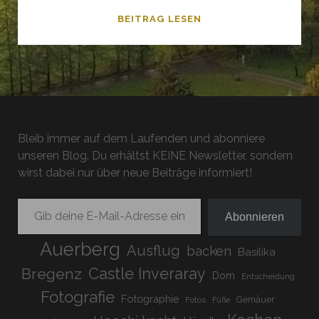
GERATSER
BEITRAG LESEN
WASSERFALL
Bleib immer auf dem Laufenden und abonniere
unseren Blog. Du erhältst KEINE Newsletter, sondern
wirst dabei nur über neue Beiträge informiert!
Gib deine E-Mail-Adresse ein ...
Abonnieren
Auerberg
Ausflug
backen
Basilika
Bregenz
Castle Inveraray
Dom
Entscheidung
Fotografie
Fotographie
Gemäuer
Fotos
Füße