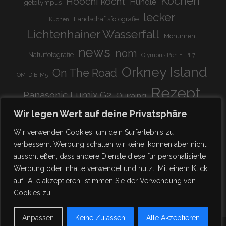
Kochen
Hoochi kocht
Hündle
getolympus
lecker
Landschaftsfotografie
Kuchen
Lichtenhainer Wasserfall
Monument
news
nom
Naturfotografie
Olympus Pen E-PL7
Orkney Island
On The Road
OM-D E-M5
Rezept
Panasonic Lumix G2
Quiraing
Rundreise
Scotland
schnell & einfach
Wir legen Wert auf deine Privatsphäre
Stadion
super lecker
Systemkamera
Tierpark
Wir verwenden Cookies, um dein Surferlebnis zu
Viadukt
weitnau
verbessern. Werbung schalten wir keine, können aber nicht
woooohoooo!!!!
vegetarisch
ausschließen, dass andere Dienste diese für personalisierte
zu Hause
♥
Werbung oder Inhalte verwendet und nutzt. Mit einem Klick
auf „Alle akzeptieren“ stimmen Sie der Verwendung von
Cookies zu.
Anpassen
Keine Zulassen
Alle Akzeptieren