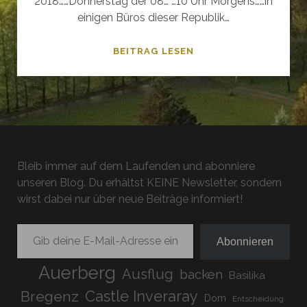
2018……Donnerstag der 08… …10 Uhr Morgens……in
einigen Büros dieser Republik…
WILDER
BEITRAG LESEN
WEIN
–
BARCELONA
2019
Bleib immer auf dem Laufenden und abonniere
unseren Blog. Du erhältst KEINE Newsletter, sondern
wirst dabei nur über neue Beiträge informiert!
Gib deine E-Mail-Adresse ein ...
Abonnieren
Auerberg
Ausflug
backen
Basilika
Bregenz
Castle Inveraray
Dom
Entscheidung