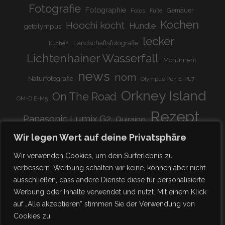
Fotografie
Fotographie
Gemäuer
Fotos
Füße
Kochen
Hoochi kocht
Hündle
getolympus
lecker
Landschaftsfotografie
Kuchen
Lichtenhainer Wasserfall
Monument
news
nom
Naturfotografie
Olympus Pen E-PL7
Orkney Island
On The Road
OM-D E-M5
Rezept
Panasonic Lumix G2
Quiraing
Rundreise
Scotland
schnell & einfach
Wir legen Wert auf deine Privatsphäre
Stadion
super lecker
Systemkamera
Tierpark
Wir verwenden Cookies, um dein Surferlebnis zu
Viadukt
weitnau
verbessern. Werbung schalten wir keine, können aber nicht
woooohoooo!!!!
vegetarisch
ausschließen, dass andere Dienste diese für personalisierte
zu Hause
♥
Werbung oder Inhalte verwendet und nutzt. Mit einem Klick
auf „Alle akzeptieren“ stimmen Sie der Verwendung von
Cookies zu.