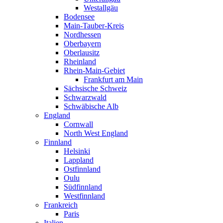
Westallgäu
Bodensee
Main-Tauber-Kreis
Nordhessen
Oberbayern
Oberlausitz
Rheinland
Rhein-Main-Gebiet
Frankfurt am Main
Sächsische Schweiz
Schwarzwald
Schwäbische Alb
England
Cornwall
North West England
Finnland
Helsinki
Lappland
Ostfinnland
Oulu
Südfinnland
Westfinnland
Frankreich
Paris
Italien