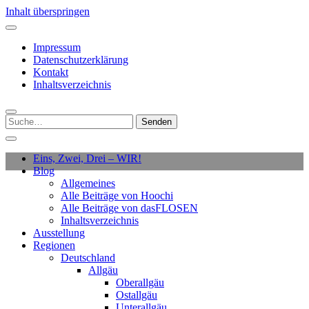
Inhalt überspringen
Impressum
Datenschutzerklärung
Kontakt
Inhaltsverzeichnis
Suchen
nach:
Eins, Zwei, Drei – WIR!
Blog
Allgemeines
Alle Beiträge von Hoochi
Alle Beiträge von dasFLOSEN
Inhaltsverzeichnis
Ausstellung
Regionen
Deutschland
Allgäu
Oberallgäu
Ostallgäu
Unterallgäu