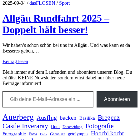
2025-09-04
/
dasFLOSEN
/
Sport
Allgäu Rundfahrt 2025 –
Doppelt hält besser!
Wir haben’s schon schön bei uns im Allgäu. Und was kann es da
Besseres geben,…
Allgäu
Beitrag lesen
Rundfahrt 2025
Bleib immer auf dem Laufenden und abonniere unseren Blog. Du
–
erhältst KEINE Newsletter, sondern wirst dabei nur über neue
Doppelt
Beiträge informiert!
hält
besser!
Gib deine E-Mail-Adresse ein ...
Abonnieren
Auerberg
Bregenz
Ausflug
backen
Basilika
Fotografie
Castle Inveraray
Dom
Entscheidung
Hoochi kocht
Fotographie
getolympus
Gemäuer
Fotos
Füße