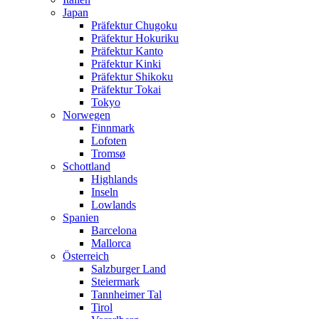
Japan
Präfektur Chugoku
Präfektur Hokuriku
Präfektur Kanto
Präfektur Kinki
Präfektur Shikoku
Präfektur Tokai
Tokyo
Norwegen
Finnmark
Lofoten
Tromsø
Schottland
Highlands
Inseln
Lowlands
Spanien
Barcelona
Mallorca
Österreich
Salzburger Land
Steiermark
Tannheimer Tal
Tirol