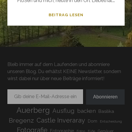
FloSen und mich, heute in den Ort Liebethal.…
LIEBETHAL
BEITRAG LESEN
–
AN
DER
WESENITZ
ENTLANG
Bleib immer auf dem Laufenden und abonniere
unseren Blog. Du erhältst KEINE Newsletter, sondern
wirst dabei nur über neue Beiträge informiert!
Gib deine E-Mail-Adresse ein ...
Abonnieren
Auerberg
Ausflug
backen
Basilika
Bregenz
Castle Inveraray
Dom
Entscheidung
Fotografie
Fotographie
Gemäuer
Fotos
Füße