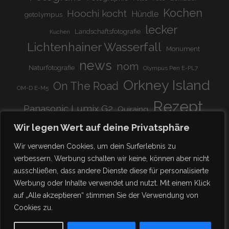
Kochen
Hoochi kocht
Hündle
getolympus
lecker
Landschaftsfotografie
Kuchen
Lichtenhainer Wasserfall
Monument
news
nom
Naturfotografie
Olympus Pen E-PL7
Orkney Island
On The Road
OM-D E-M5
Rezept
Panasonic Lumix G2
Quiraing
Rundreise
Scotland
schnell & einfach
Wir legen Wert auf deine Privatsphäre
Stadion
super lecker
Systemkamera
Tierpark
Wir verwenden Cookies, um dein Surferlebnis zu
Viadukt
weitnau
verbessern. Werbung schalten wir keine, können aber nicht
woooohoooo!!!!
vegetarisch
ausschließen, dass andere Dienste diese für personalisierte
zu Hause
♥
Werbung oder Inhalte verwendet und nutzt. Mit einem Klick
auf „Alle akzeptieren“ stimmen Sie der Verwendung von
Cookies zu.