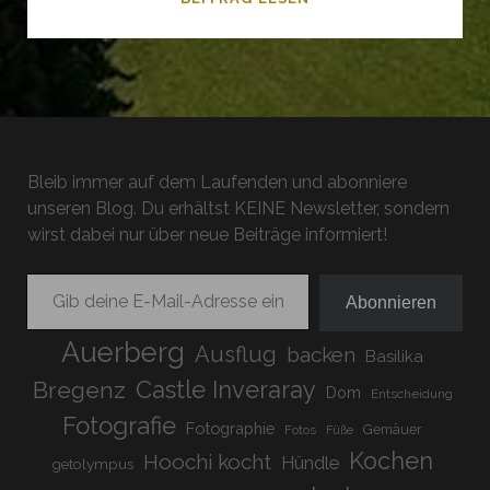
RATZENRIED
Bleib immer auf dem Laufenden und abonniere
unseren Blog. Du erhältst KEINE Newsletter, sondern
wirst dabei nur über neue Beiträge informiert!
Gib deine E-Mail-Adresse ein ...
Abonnieren
Auerberg
Ausflug
backen
Basilika
Bregenz
Castle Inveraray
Dom
Entscheidung
Fotografie
Fotographie
Gemäuer
Fotos
Füße
Kochen
Hoochi kocht
Hündle
getolympus