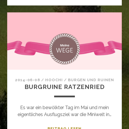
NEWS+++MAI+++
2014-06-08
/
HOOCHI
/
BURGEN UND RUINEN
BURGRUINE RATZENRIED
Es war ein bewölkter Tag im Mai und mein
eigentliches Ausflugsziel war die Miniwelt in…
BURGRUINE
BEITRAG LESEN