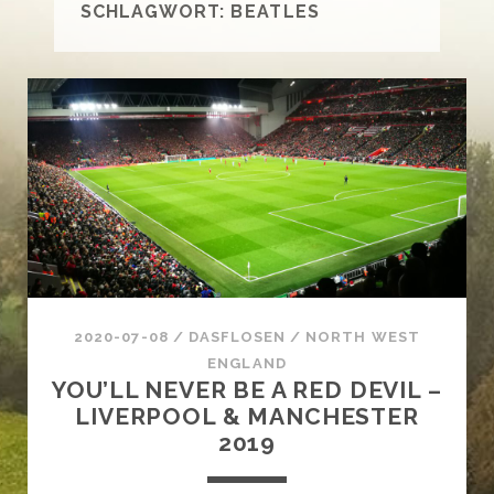
SCHLAGWORT:
BEATLES
2020-07-08
/
DASFLOSEN
/
NORTH WEST
ENGLAND
YOU’LL NEVER BE A RED DEVIL –
LIVERPOOL & MANCHESTER
2019