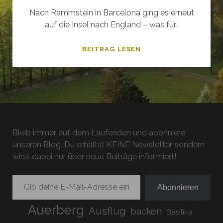
Nach Rammstein in Barcelona ging es erneut
auf die Insel nach England – was für…
YOU’LL
BEITRAG LESEN
NEVER
BE
A
RED
DEVIL
–
Bleib immer auf dem Laufenden und abonniere
LIVERPOOL
unseren Blog. Du erhältst KEINE Newsletter, sondern
&
wirst dabei nur über neue Beiträge informiert!
MANCHESTER
2019
Gib deine E-Mail-Adresse ein ...
Abonnieren
Auerberg
Ausflug
backen
Basilika