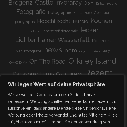
Bregenz
Castle Inveraray
Dom
Entscheidung
Fotografie
Fotographie
Gemäuer
Fotos
Füße
Kochen
Hoochi kocht
Hündle
getolympus
lecker
Landschaftsfotografie
Kuchen
Lichtenhainer Wasserfall
Monument
news
nom
Naturfotografie
Olympus Pen E-PL7
Orkney Island
On The Road
OM-D E-M5
Rezept
Panasonic Lumix G2
Quiraing
Rundreise
Scotland
schnell & einfach
Wir legen Wert auf deine Privatsphäre
Stadion
super lecker
Systemkamera
Tierpark
Wir verwenden Cookies, um dein Surferlebnis zu
Viadukt
weitnau
verbessern. Werbung schalten wir keine, können aber nicht
woooohoooo!!!!
vegetarisch
ausschließen, dass andere Dienste diese für personalisierte
zu Hause
♥
Werbung oder Inhalte verwendet und nutzt. Mit einem Klick
auf „Alle akzeptieren“ stimmen Sie der Verwendung von