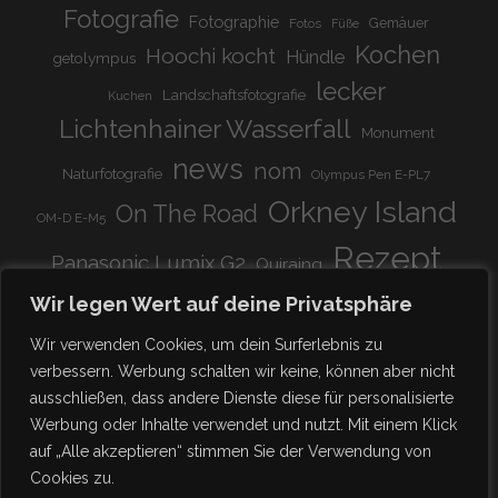
Fotografie
Fotographie
Gemäuer
Fotos
Füße
Kochen
Hoochi kocht
Hündle
getolympus
lecker
Landschaftsfotografie
Kuchen
Lichtenhainer Wasserfall
Monument
news
nom
Naturfotografie
Olympus Pen E-PL7
Orkney Island
On The Road
OM-D E-M5
Rezept
Panasonic Lumix G2
Quiraing
Rundreise
Scotland
schnell & einfach
Wir legen Wert auf deine Privatsphäre
Stadion
super lecker
Systemkamera
Tierpark
Wir verwenden Cookies, um dein Surferlebnis zu
Viadukt
weitnau
verbessern. Werbung schalten wir keine, können aber nicht
woooohoooo!!!!
vegetarisch
ausschließen, dass andere Dienste diese für personalisierte
zu Hause
♥
Werbung oder Inhalte verwendet und nutzt. Mit einem Klick
auf „Alle akzeptieren“ stimmen Sie der Verwendung von
Cookies zu.