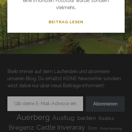
eine (monster) Fototour wurde, sondern
vielmehr…
FRÜHLINGSERWACHE
BEITRAG LESEN
AM
BODENSEE
Bleib immer auf dem Laufenden und abonniere
unseren Blog. Du erhältst KEINE Newsletter, sondern
wirst dabei nur über neue Beiträge informiert!
Gib deine E-Mail-Adresse ein ...
Abonnieren
Auerberg
Ausflug
backen
Basilika
Bregenz
Castle Inveraray
Dom
Entscheidung