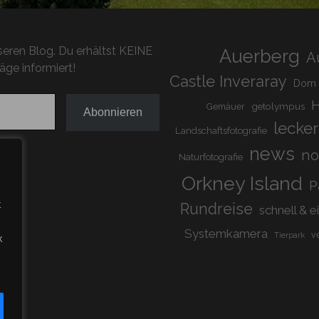
eren Blog. Du erhältst KEINE
Auerberg
A
äge informiert!
Castle Inveraray
Dom
H
getolympus
Gemäuer
Abonnieren
lecker
Landschaftsfotografie
news
n
Naturfotografie
Orkney Island
P
t
Rundreise
schnell & e
Systemkamera
v
Tierpark
k