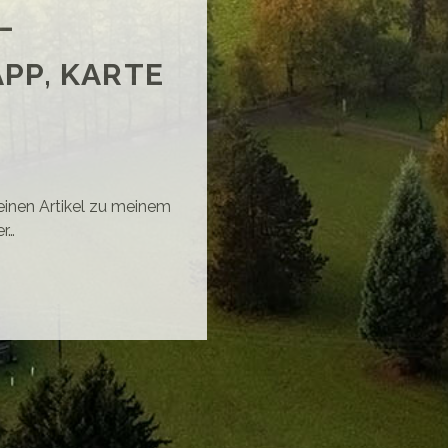
–
PP, KARTE
 einen Artikel zu meinem
r…
SPRUNE
HNIPPELDIESCHNAPP,
RTE