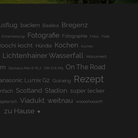
Bregenz
usflug
backen
Basilika
Fotografie
Fotographie
Entscheidung
Fotos
Füße
Kochen
oochi kocht
Hündle
Kuchen
Lichtenhainer Wasserfall
Monument
On The Road
om
Olympus Pen E-PL7
OM-D E-M5
Rezept
anasonic Lumix G2
Quiraing
Scotland
Stadion
super lecker
infach
Viadukt
weitnau
woooohoooo!!!!
egetarisch
zu Hause
♥