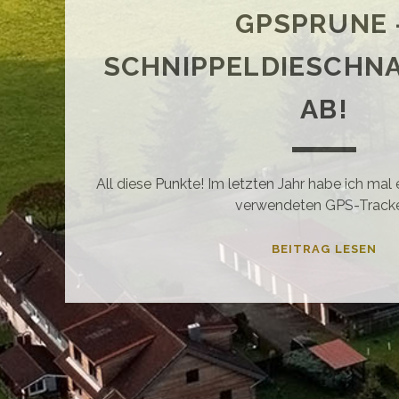
GPSPRUNE 
SCHNIPPELDIESCHNA
AB!
All diese Punkte! Im letzten Jahr habe ich mal
verwendeten GPS-Tracke
GP
BEITRAG LESEN
–
SC
KA
AB!